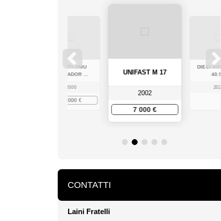
AZIONE
STORTI DMU
DIECI AG
UNIFAST M 17
...
LABRADOR ...
40.9
3
2000
202
2002
0 €
28 000 €
7 000 €
CONTATTI
Laini Fratelli