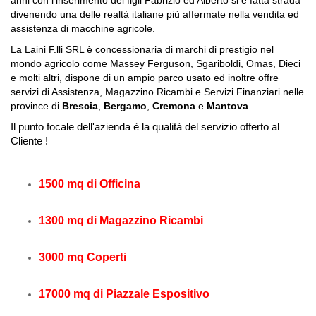
anni con l’inserimento dei figli Fabrizio ed Alberto si è fatta strada
divenendo una delle realtà italiane più affermate nella vendita ed
assistenza di macchine agricole.
La Laini F.lli SRL è concessionaria di marchi di prestigio nel
mondo agricolo come Massey Ferguson, Sgariboldi, Omas, Dieci
e molti altri, dispone di un ampio parco usato ed inoltre offre
servizi di Assistenza, Magazzino Ricambi e Servizi Finanziari nelle
province di
Brescia
,
Bergamo
,
Cremona
e
Mantova
.
Il punto focale dell'azienda è la qualità del servizio offerto al
Cliente !
1500
mq di Officina
1300
mq di Magazzino Ricambi
3000
mq Coperti
17000
mq di Piazzale Espositivo