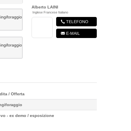
Alberto
LAINI
Inglese Francese Italiano
TELEFONO
E-MAIL
I DMU
UNIFAST M 17
OR ...
00
2002
00 €
7 000 €
ita / Offerta
ngiforaggio
vo - ex demo / esposizione