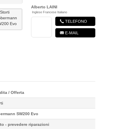
Alberto
LAINI
Inglese Francese Italiano
TELEFONO
E-MAIL
I DMU
UNIFAST M 17
OR ...
00
2002
00 €
7 000 €
ita / Offerta
ti
ermann SW200 Evo
to - prevedere riparazioni