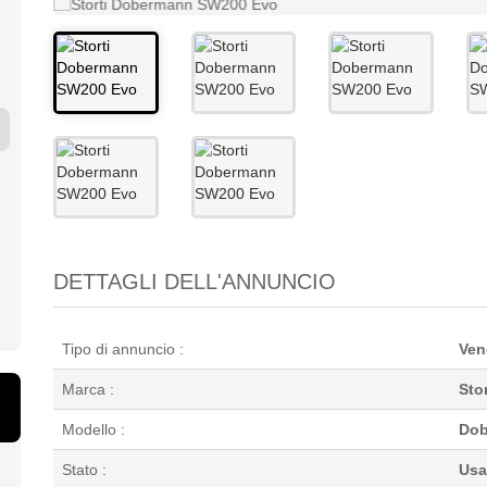
RI PLUS
FABBRICAZIONE
STORT
NEW HOLLAND 370
...
ARTIGI...
LABRAD
1
1995
2013
20
2 500 €
1 800 €
28 0
DETTAGLI DELL'ANNUNCIO
Tipo di annuncio :
Vend
Marca :
Stor
Modello :
Dob
Stato :
Usa