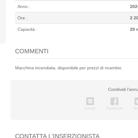
Anno :
202
Ore :
2 2
Capacità :
20 
COMMENTI
Macchina incendiata, disponibile per prezzi di ricambio.
Condividi l'ann
E-mail
Facebook
Twi
CONTATTA L'INSERZIONISTA