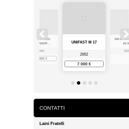
AZIONE
STORTI DMU
DIECI AG
UNIFAST M 17
...
LABRADOR ...
40.9
3
2000
202
2002
0 €
28 000 €
7 000 €
CONTATTI
Laini Fratelli