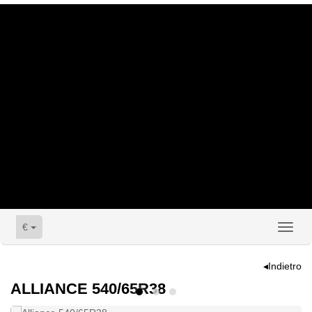
€
Toggl
naviga
◂Indietro
ALLIANCE 540/65R38